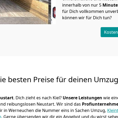
innerhalb von nur
5
Minut
für Dich vollkommen unverb
können wir für Dich tun?
Kosten
Die besten Preise für deinen Umzu
ustart
. Dich zieht es nach Kiel?
Unsere Leistungen
wie ei
 und reibungslosen Neustart.
Wir sind das
Profiunternehm
d wir in Werneuchen die Nummer eins in Sachen Umzug,
Klein
n
.
Gerne übersenden wir dir ein Angebot und du wirst sehen