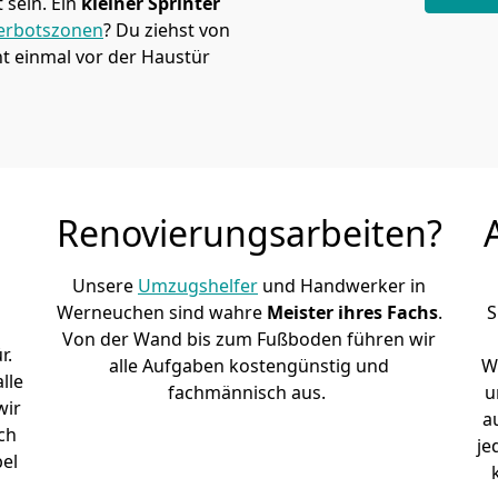
sein. Ein
kleiner Sprinter
erbotszonen
? Du ziehst von
t einmal vor der Haustür
Renovierungsarbeiten?
Unsere
Umzugshelfer
und Handwerker in
Werneuchen sind wahre
Meister ihres Fachs
.
S
Von der Wand bis zum Fußboden führen wir
r.
alle Aufgaben kostengünstig und
W
lle
fachmännisch aus.
u
wir
a
ch
je
bel