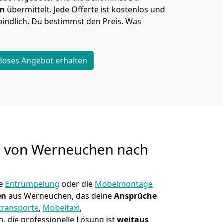
en
übermittelt. Jede Offerte ist kostenlos und
indlich. Du bestimmst den Preis. Was
loses Angebot erhalten
g von
Werneuchen nach
ne
Entrümpelung
oder die
Möbelmontage
en
aus Werneuchen, das deine
Ansprüche
transporte
,
Möbeltaxi
,
, die professionelle Lösung ist
weitaus