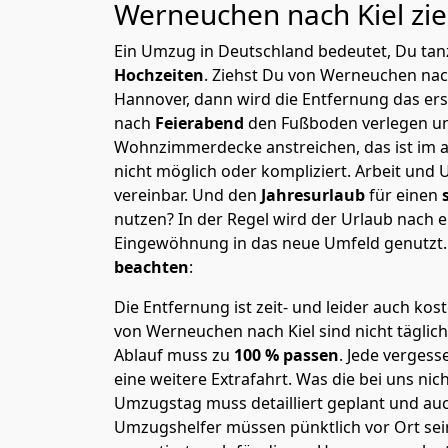
Werneuchen nach Kiel
zi
Ein Umzug in Deutschland bedeutet, Du tanz
Hochzeiten
. Ziehst Du von Werneuchen nac
Hannover, dann wird die Entfernung das er
nach
Feierabend
den Fußboden verlegen un
Wohnzimmerdecke anstreichen, das ist im a
nicht möglich oder kompliziert.
Arbeit und 
vereinbar. Und den
Jahresurlaub
für einen
nutzen? In der Regel wird der Urlaub nach
Eingewöhnung in das neue Umfeld genutzt
beachten
:
Die Entfernung ist zeit- und leider auch kos
von Werneuchen nach Kiel sind nicht täglic
Ablauf muss zu
100 % passen
. Jede verges
eine weitere Extrafahrt. Was die bei uns nic
Umzugstag muss detailliert geplant und au
Umzugshelfer müssen pünktlich vor Ort sei