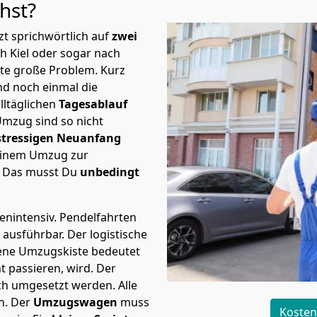
ehst?
t sprichwörtlich auf
zwei
h Kiel oder sogar nach
ste große Problem.
Kurz
d noch einmal die
lltäglichen
Tagesablauf
Umzug sind so nicht
stressigen Neuanfang
 einem Umzug zur
. Das musst Du
unbedingt
tenintensiv. Pendelfahrten
h ausführbar.
Der logistische
sene Umzugskiste bedeutet
ht passieren, wird.
Der
ch umgesetzt werden. Alle
n. Der
Umzugswagen
muss
Kosten