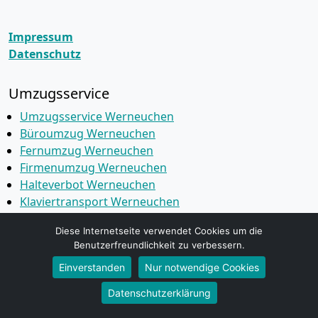
Impressum
Datenschutz
Umzugsservice
Umzugsservice Werneuchen
Büroumzug Werneuchen
Fernumzug Werneuchen
Firmenumzug Werneuchen
Halteverbot Werneuchen
Klaviertransport Werneuchen
Möbeleinlagerung Werneuchen
Diese Internetseite verwendet Cookies um die
Seniorenumzug Werneuchen
Benutzerfreundlichkeit zu verbessern.
Wohnungsauflösung Werneuchen
Einverstanden
Nur notwendige Cookies
Entsorgung Werneuchen
Kleintransporte Werneuchen
Datenschutzerklärung
Möbeltaxi Werneuchen