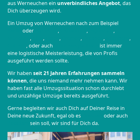
aus Werneuchen ein
unverbindliches Angebot
, das
Dich überzeugen wird.
Ein Umzug von Werneuchen nach zum Beispiel
Berlin
oder
Hamburg
,
Osnabrück
,
Ingolstadt
,
München
,
Köln
,
Essen
,
Bremen
,
Dresden
,
Nürnberg
,
Cottbus
, oder auch
Mönchen­gladbach
ist immer
eine logistische Meisterleistung, die von Profis
ausgeführt werden sollte.
Wir haben
seit
21 Jahren Erfahrungen sammeln
können
, die uns niemand mehr nehmen kann. Wir
haben fast alle Umzugssituation schon durchlebt
und unzählige Umzüge bereits ausgeführt.
Gerne begleiten wir auch Dich auf Deiner Reise in
Deine neue Zukunft, egal ob es
Dresden
oder auch
Potsdam
sein soll, wir sind für Dich da.