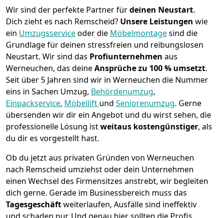
Wir sind der perfekte Partner für
deinen Neustart
.
Dich zieht es nach Remscheid?
Unsere Leistungen
wie
ein
Umzugsservice
oder die
Möbelmontage
sind die
Grundlage für deinen stressfreien und reibungslosen
Neustart.
Wir sind das
Profiunternehmen
aus
Werneuchen, das deine
Ansprüche zu 100 % umsetzt
.
Seit über 5 Jahren sind wir in Werneuchen die Nummer
eins in Sachen Umzug,
Behördenumzug
,
Einpackservice
,
Möbellift
und
Seniorenumzug
.
Gerne
übersenden wir dir ein Angebot und du wirst sehen, die
professionelle Lösung ist
weitaus kostengünstiger
, als
du dir es vorgestellt hast.
Ob du jetzt aus privaten Gründen von Werneuchen
nach Remscheid umziehst oder dein Unternehmen
einen Wechsel des Firmensitzes anstrebt, wir begleiten
dich gerne. Gerade im Businessbereich muss das
Tagesgeschäft
weiterlaufen, Ausfälle sind ineffektiv
und schaden nur. Und genau hier sollten die Profis