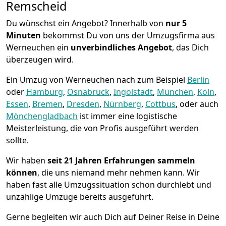
Remscheid
Du wünschst ein Angebot? Innerhalb von
nur 5
Minuten
bekommst Du von uns der Umzugsfirma aus
Werneuchen ein
unverbindliches Angebot
, das Dich
überzeugen wird.
Ein Umzug von Werneuchen nach zum Beispiel
Berlin
oder
Hamburg
,
Osnabrück
,
Ingolstadt
,
München
,
Köln
,
Essen
,
Bremen
,
Dresden
,
Nürnberg
,
Cottbus
, oder auch
Mönchen­gladbach
ist immer eine logistische
Meisterleistung, die von Profis ausgeführt werden
sollte.
Wir haben
seit
21 Jahren Erfahrungen sammeln
können
, die uns niemand mehr nehmen kann. Wir
haben fast alle Umzugssituation schon durchlebt und
unzählige Umzüge bereits ausgeführt.
Gerne begleiten wir auch Dich auf Deiner Reise in Deine