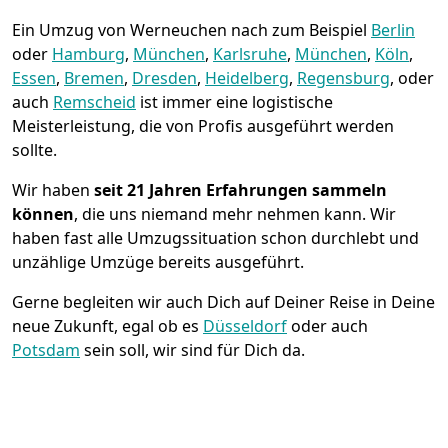
Ein Umzug von Werneuchen nach zum Beispiel
Berlin
oder
Hamburg
,
München
,
Karlsruhe
,
München
,
Köln
,
Essen
,
Bremen
,
Dresden
,
Heidelberg
,
Regensburg
, oder
auch
Remscheid
ist immer eine logistische
Meisterleistung, die von Profis ausgeführt werden
sollte.
Wir haben
seit
21 Jahren Erfahrungen sammeln
können
, die uns niemand mehr nehmen kann. Wir
haben fast alle Umzugssituation schon durchlebt und
unzählige Umzüge bereits ausgeführt.
Gerne begleiten wir auch Dich auf Deiner Reise in Deine
neue Zukunft, egal ob es
Düsseldorf
oder auch
Potsdam
sein soll, wir sind für Dich da.